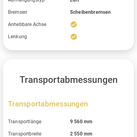
Bremsen
Scheibenbremsen
check_circle
Anhebbare Achse
check_circle
Lenkung
Transportabmessungen
Transportabmessungen
Transportlänge
9 560
mm
Transportbreite
2 550
mm