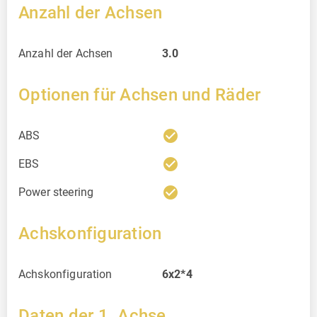
Anzahl der Achsen
Anzahl der Achsen
3.0
Optionen für Achsen und Räder
check_circle
ABS
check_circle
EBS
check_circle
Power steering
Achskonfiguration
Achskonfiguration
6x2*4
Daten der 1. Achse