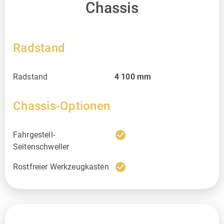
Chassis
Radstand
Radstand
4 100
mm
Chassis-Optionen
check_circle
Fahrgestell-
Seitenschweller
check_circle
Rostfreier Werkzeugkasten