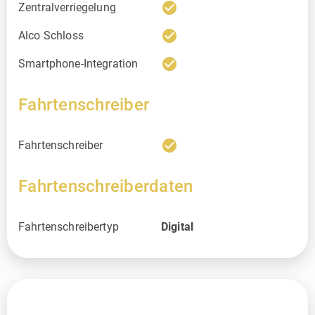
check_circle
Zentralverriegelung
check_circle
Alco Schloss
check_circle
Smartphone-Integration
Fahrtenschreiber
check_circle
Fahrtenschreiber
Fahrtenschreiberdaten
Fahrtenschreibertyp
Digital