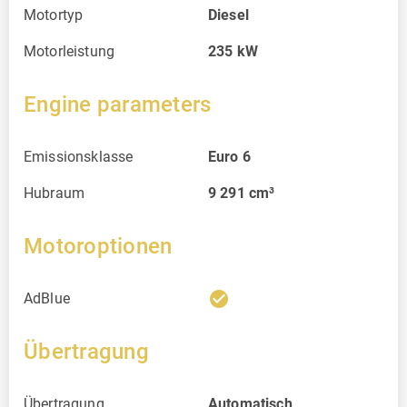
Motortyp
Diesel
Motorleistung
235
kW
Engine parameters
Emissionsklasse
Euro 6
Hubraum
9 291
cm³
Motoroptionen
check_circle
AdBlue
Übertragung
Übertragung
Automatisch