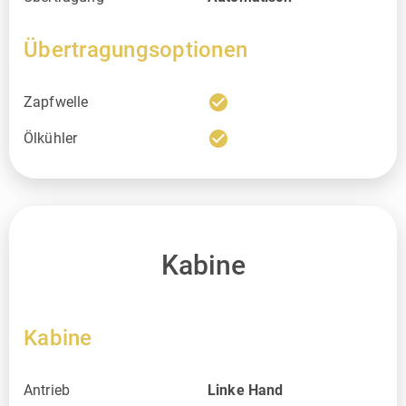
Übertragungsoptionen
check_circle
Zapfwelle
check_circle
Ölkühler
Kabine
Kabine
Antrieb
Linke Hand