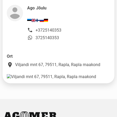
Ago Jõulu
+3725140353
3725140353
Ort
place
Viljandi mnt 67, 79511, Rapla, Rapla maakond