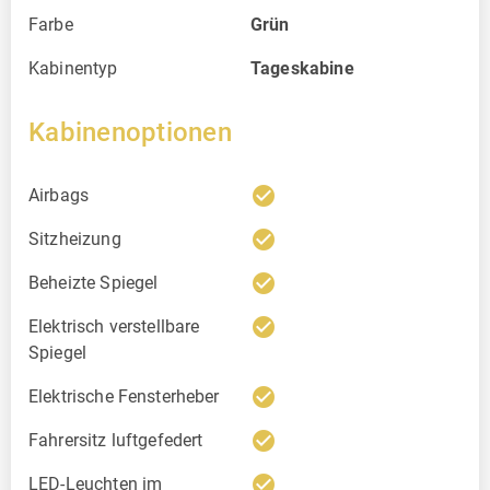
Farbe
Grün
Kabinentyp
Tageskabine
Kabinenoptionen
check_circle
Airbags
check_circle
Sitzheizung
check_circle
Beheizte Spiegel
check_circle
Elektrisch verstellbare
Spiegel
check_circle
Elektrische Fensterheber
check_circle
Fahrersitz luftgefedert
check_circle
LED-Leuchten im