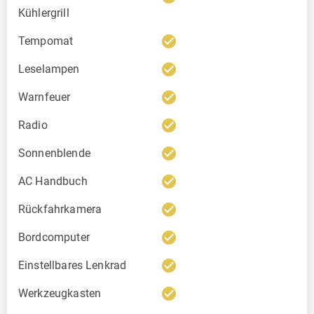
Kühlergrill
check_circle
Tempomat
check_circle
Leselampen
check_circle
Warnfeuer
check_circle
Radio
check_circle
Sonnenblende
check_circle
AC Handbuch
check_circle
Rückfahrkamera
check_circle
Bordcomputer
check_circle
Einstellbares Lenkrad
check_circle
Werkzeugkasten