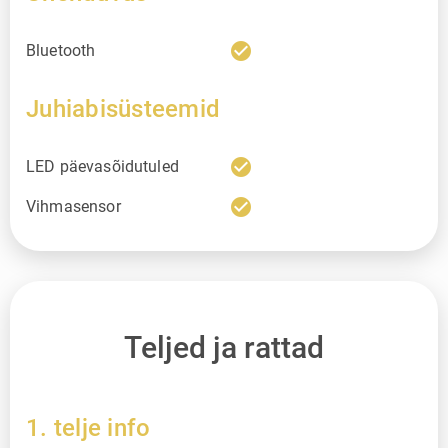
check_circle
Bluetooth
Juhiabisüsteemid
check_circle
LED päevasõidutuled
check_circle
Vihmasensor
Teljed ja rattad
1. telje info