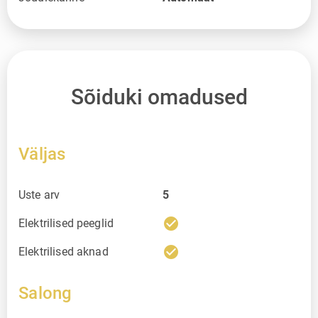
Sõiduki omadused
Väljas
Uste arv
5
check_circle
Elektrilised peeglid
check_circle
Elektrilised aknad
Salong