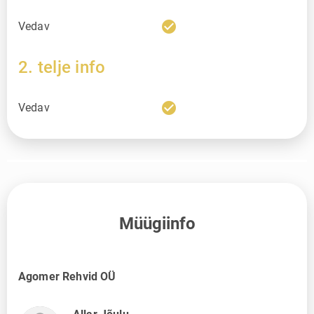
check_circle
Vedav
2. telje info
check_circle
Vedav
Müügiinfo
Agomer Rehvid OÜ