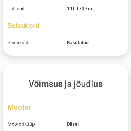
Läbisõit
141 170
km
Seisukord
Seisukord
Kasutatud
Võimsus ja jõudlus
Mootor
Mootori tüüp
Diisel