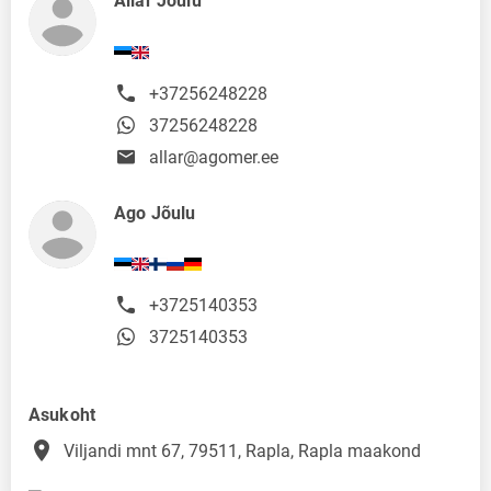
Allar Jõulu
+37256248228
37256248228
allar@agomer.ee
Ago Jõulu
+3725140353
3725140353
Asukoht
place
Viljandi mnt 67, 79511, Rapla, Rapla maakond