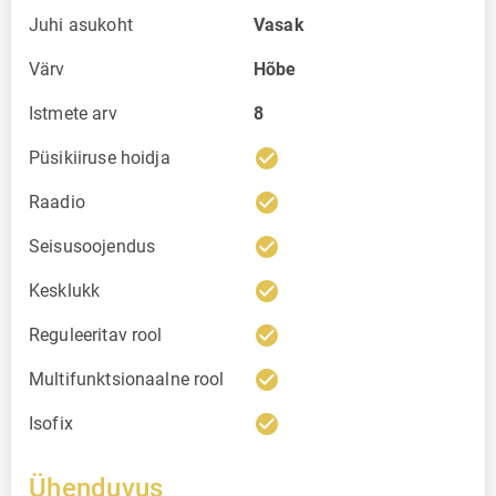
Juhi asukoht
Vasak
Värv
Hõbe
Istmete arv
8
check_circle
Püsikiiruse hoidja
check_circle
Raadio
check_circle
Seisusoojendus
check_circle
Kesklukk
check_circle
Reguleeritav rool
check_circle
Multifunktsionaalne rool
check_circle
Isofix
Ühenduvus