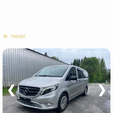
arrow_back
TAGASI
❮
❯