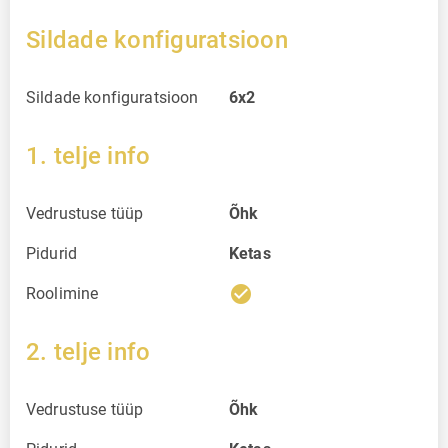
Sildade konfiguratsioon
Sildade konfiguratsioon
6x2
1. telje info
Vedrustuse tüüp
Õhk
Pidurid
Ketas
check_circle
Roolimine
2. telje info
Vedrustuse tüüp
Õhk