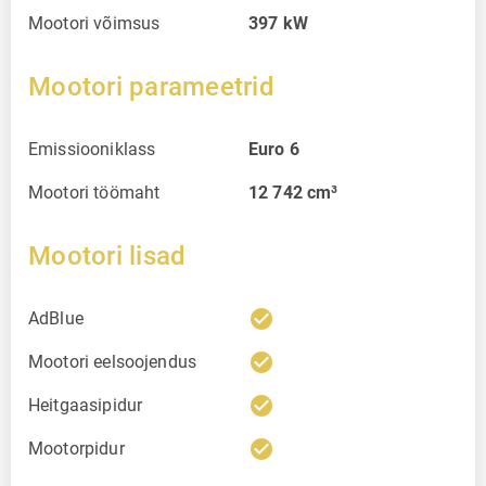
Mootori võimsus
397
kW
Mootori parameetrid
Emissiooniklass
Euro 6
Mootori töömaht
12 742
cm³
Mootori lisad
check_circle
AdBlue
check_circle
Mootori eelsoojendus
check_circle
Heitgaasipidur
check_circle
Mootorpidur