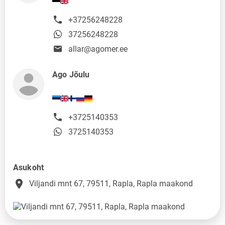
+37256248228
37256248228
allar@agomer.ee
Ago Jõulu
+3725140353
3725140353
Asukoht
place
Viljandi mnt 67, 79511, Rapla, Rapla maakond