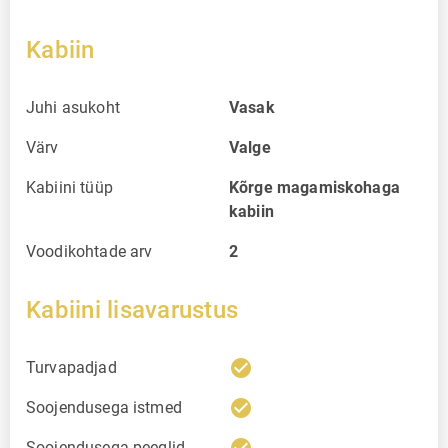
Kabiin
Juhi asukoht
Vasak
Värv
Valge
Kabiini tüüp
Kõrge magamiskohaga
kabiin
Voodikohtade arv
2
Kabiini lisavarustus
check_circle
Turvapadjad
check_circle
Soojendusega istmed
Soojendusega peeglid