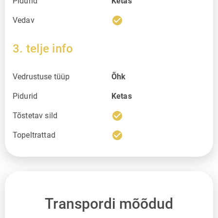
Pidurid
Ketas
check_circle
Vedav
3. telje info
Vedrustuse tüüp
Õhk
Pidurid
Ketas
check_circle
Tõstetav sild
check_circle
Topeltrattad
Transpordi mõõdud