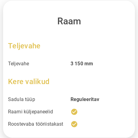
Raam
Teljevahe
Teljevahe
3 150
mm
Kere valikud
Sadula tüüp
Reguleeritav
check_circle
Raami küljepaneelid
check_circle
Roostevaba tööriistakast