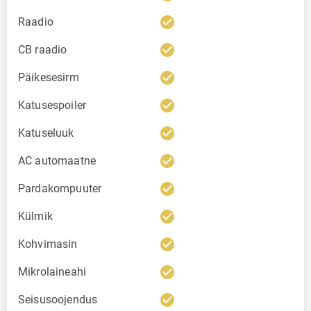
check_circle
Raadio
check_circle
CB raadio
check_circle
Päikesesirm
check_circle
Katusespoiler
check_circle
Katuseluuk
check_circle
AC automaatne
check_circle
Pardakompuuter
check_circle
Külmik
check_circle
Kohvimasin
check_circle
Mikrolaineahi
check_circle
Seisusoojendus