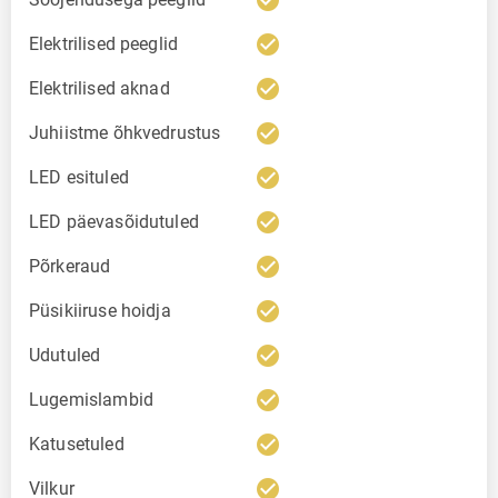
check_circle
check_circle
Elektrilised peeglid
check_circle
Elektrilised aknad
check_circle
Juhiistme õhkvedrustus
check_circle
LED esituled
check_circle
LED päevasõidutuled
check_circle
Põrkeraud
check_circle
Püsikiiruse hoidja
check_circle
Udutuled
check_circle
Lugemislambid
check_circle
Katusetuled
check_circle
Vilkur