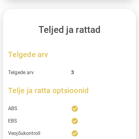
Teljed ja rattad
Telgede arv
Telgede arv
3
Telje ja ratta optsioonid
check_circle
ABS
check_circle
EBS
check_circle
Veojõukontroll