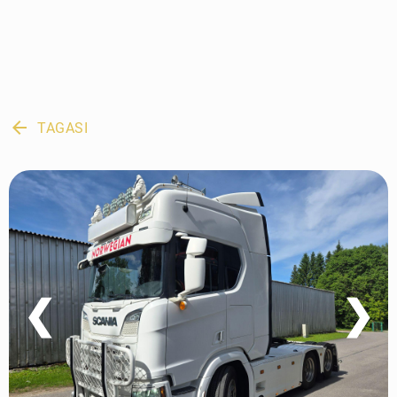
arrow_back
TAGASI
❮
❯