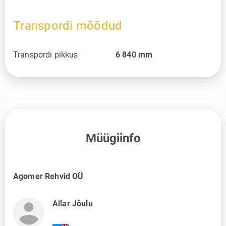
Transpordi mõõdud
Transpordi pikkus
6 840
mm
Müügiinfo
Agomer Rehvid OÜ
Allar Jõulu