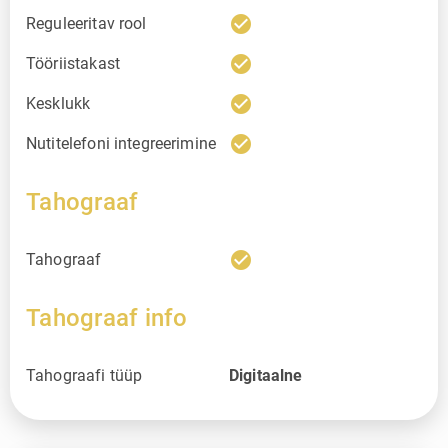
check_circle
Reguleeritav rool
check_circle
Tööriistakast
check_circle
Kesklukk
check_circle
Nutitelefoni integreerimine
Tahograaf
check_circle
Tahograaf
Tahograaf info
Tahograafi tüüp
Digitaalne