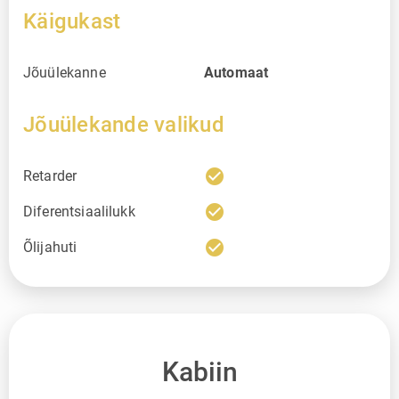
Käigukast
Jõuülekanne
Automaat
Jõuülekande valikud
check_circle
Retarder
check_circle
Diferentsiaalilukk
check_circle
Õlijahuti
Kabiin