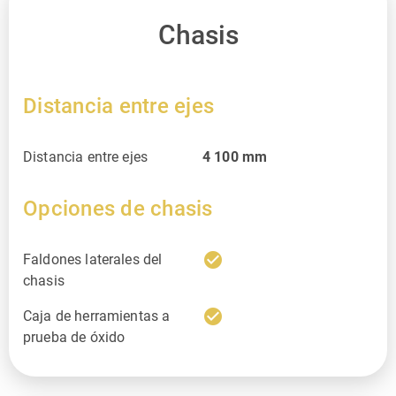
Chasis
Distancia entre ejes
Distancia entre ejes
4 100
mm
Opciones de chasis
check_circle
Faldones laterales del
chasis
check_circle
Caja de herramientas a
prueba de óxido