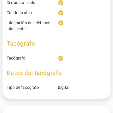
check_circle
Cerradura central
check_circle
Candado alco
check_circle
Integración de teléfonos
inteligentes
Tacógrafo
check_circle
Tacógrafo
Datos del tacógrafo
Tipo de tacógrafo
Digital