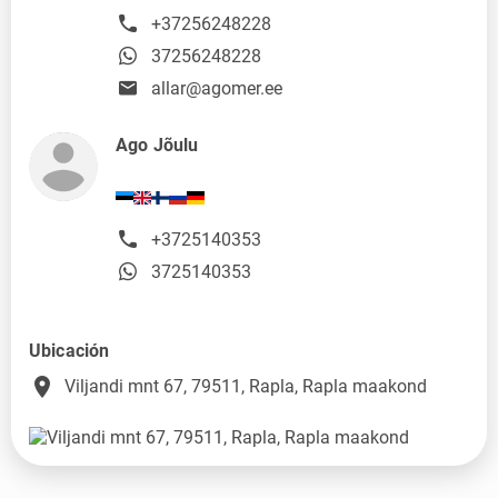
+37256248228
37256248228
allar@agomer.ee
Ago Jõulu
+3725140353
3725140353
Ubicación
place
Viljandi mnt 67, 79511, Rapla, Rapla maakond