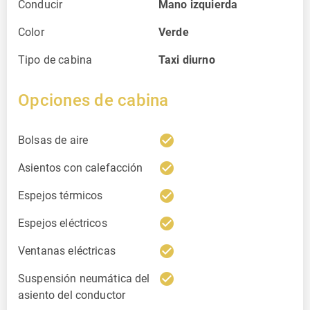
Conducir
Mano izquierda
Color
Verde
Tipo de cabina
Taxi diurno
Opciones de cabina
check_circle
Bolsas de aire
check_circle
Asientos con calefacción
check_circle
Espejos térmicos
check_circle
Espejos eléctricos
check_circle
Ventanas eléctricas
check_circle
Suspensión neumática del
asiento del conductor