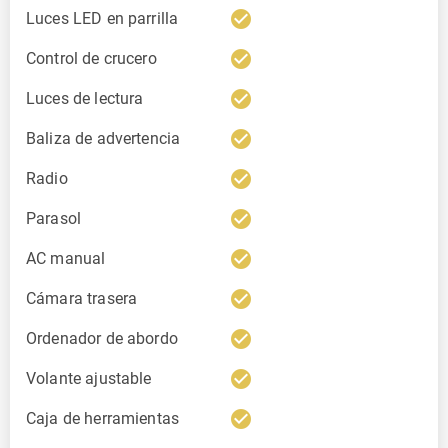
check_circle
Luces LED en parrilla
check_circle
Control de crucero
check_circle
Luces de lectura
check_circle
Baliza de advertencia
check_circle
Radio
check_circle
Parasol
check_circle
AC manual
check_circle
Cámara trasera
check_circle
Ordenador de abordo
check_circle
Volante ajustable
check_circle
Caja de herramientas