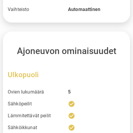
Vaihteisto
Automaattinen
Ajoneuvon ominaisuudet
Ulkopuoli
Ovien lukumäärä
5
check_circle
Sähköpeilit
check_circle
Lämmitettävät peilit
check_circle
Sähköikkunat