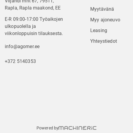
Viljandi mnt 67, 79511,
Rapla, Rapla maakond, EE
Myytävänä
E-R 09:00-17:00 Työaikojen
Myy ajoneuvo
ulkopuolella ja
Leasing
viikonloppuisin tilauksesta.
Yhteystiedot
info@agomer.ee
+372 5140353
Powered by