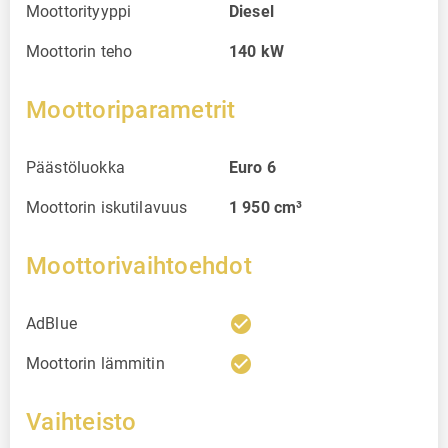
Moottorityyppi
Diesel
Moottorin teho
140
kW
Moottoriparametrit
Päästöluokka
Euro 6
Moottorin iskutilavuus
1 950
cm³
Moottorivaihtoehdot
check_circle
AdBlue
check_circle
Moottorin lämmitin
Vaihteisto