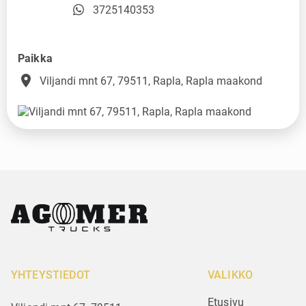
3725140353
Paikka
place
Viljandi mnt 67, 79511, Rapla, Rapla maakond
YHTEYSTIEDOT
VALIKKO
Etusivu