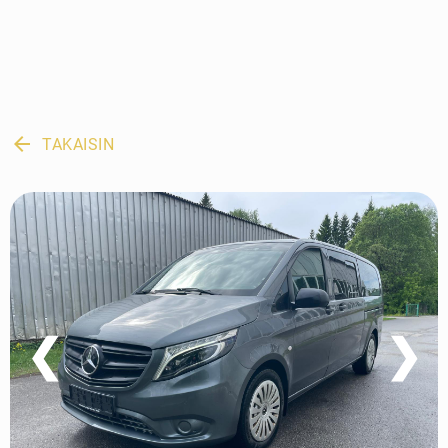
arrow_back
TAKAISIN
❮
❯