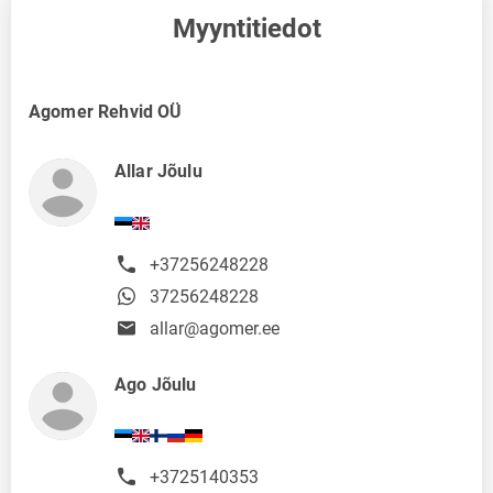
Myyntitiedot
Agomer Rehvid OÜ
Allar Jõulu
+37256248228
37256248228
allar@agomer.ee
Ago Jõulu
+3725140353