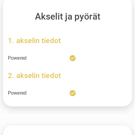
Akselit ja pyörät
1. akselin tiedot
check_circle
Powered
2. akselin tiedot
check_circle
Powered