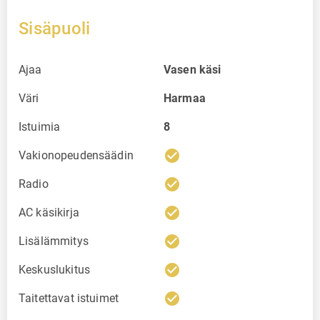
Sisäpuoli
Ajaa
Vasen käsi
Väri
Harmaa
Istuimia
8
check_circle
Vakionopeudensäädin
check_circle
Radio
check_circle
AC käsikirja
check_circle
Lisälämmitys
check_circle
Keskuslukitus
check_circle
Taitettavat istuimet