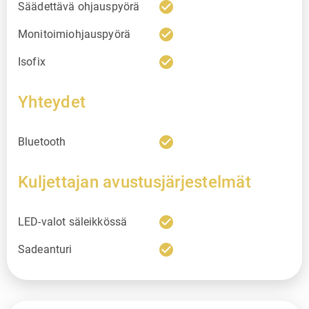
check_circle
Säädettävä ohjauspyörä
check_circle
Monitoimiohjauspyörä
check_circle
Isofix
Yhteydet
check_circle
Bluetooth
Kuljettajan avustusjärjestelmät
check_circle
LED-valot säleikkössä
check_circle
Sadeanturi