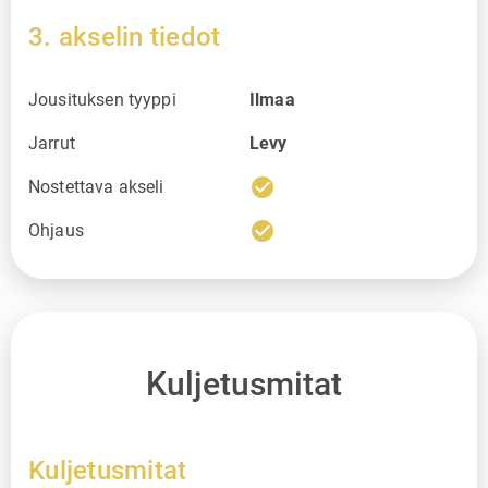
3. akselin tiedot
Jousituksen tyyppi
Ilmaa
Jarrut
Levy
check_circle
Nostettava akseli
check_circle
Ohjaus
Kuljetusmitat
Kuljetusmitat