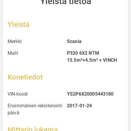
Yleistä tietoa
Yleistä
Merkki
Scania
Malli
P320 6X2 NTM
15.5m³+4.5m³ + VINCH
Konetiedot
VIN-koodi
YS2P6X20005443180
Ensimmäinen rekisterointi
2017-01-24
päivä
Mittarin lukema