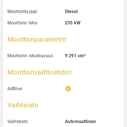
Moottorityyppi
Diesel
Moottorin teho
235
kW
Moottoriparametrit
Moottorin iskutilavuus
9 291
cm³
Moottorivaihtoehdot
check_circle
AdBlue
Vaihteisto
Vaihteisto
Automaattinen