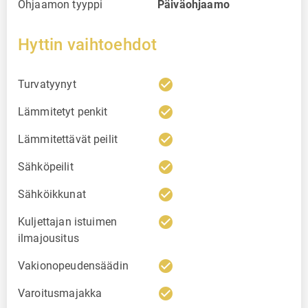
Ohjaamon tyyppi
Päiväohjaamo
Hyttin vaihtoehdot
check_circle
Turvatyynyt
check_circle
Lämmitetyt penkit
check_circle
Lämmitettävät peilit
check_circle
Sähköpeilit
check_circle
Sähköikkunat
check_circle
Kuljettajan istuimen
ilmajousitus
check_circle
Vakionopeudensäädin
check_circle
Varoitusmajakka