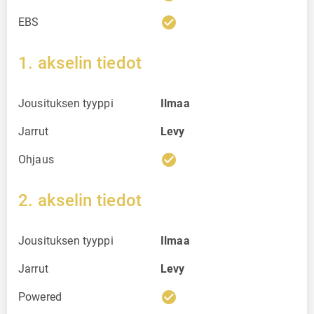
check_circle
EBS
1. akselin tiedot
Jousituksen tyyppi
Ilmaa
Jarrut
Levy
check_circle
Ohjaus
2. akselin tiedot
Jousituksen tyyppi
Ilmaa
Jarrut
Levy
check_circle
Powered