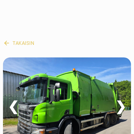
arrow_back
TAKAISIN
❮
❯