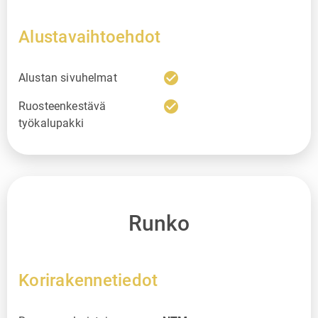
Alustavaihtoehdot
check_circle
Alustan sivuhelmat
check_circle
Ruosteenkestävä
työkalupakki
Runko
Korirakennetiedot