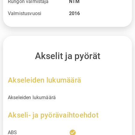
Rungon valmistaja
NTM
Valmistusvuosi
2016
Akselit ja pyörät
Akseleiden lukumäärä
Akseleiden lukumäärä
Akseli- ja pyörävaihtoehdot
check_circle
ABS