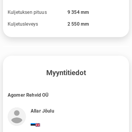
Kuljetuksen pituus
9 354
mm
Kuljetusleveys
2 550
mm
Myyntitiedot
Agomer Rehvid OÜ
Allar Jõulu