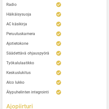
check_circle
Radio
check_circle
Häikäisysuoja
check_circle
AC käsikirja
check_circle
Peruutuskamera
check_circle
Ajotietokone
check_circle
Säädettävä ohjauspyörä
check_circle
Työkalulaatikko
check_circle
Keskuslukitus
check_circle
Alco lukko
check_circle
Älypuhelinten integrointi
Ajopiirturi