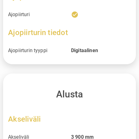
check_circle
Ajopiirturi
Ajopiirturin tiedot
Ajopiirturin tyyppi
Digitaalinen
Alusta
Akseliväli
Akseliväli
3 900
mm