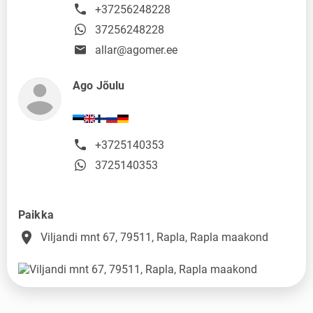
+37256248228
37256248228
allar@agomer.ee
Ago Jõulu
+3725140353
3725140353
Paikka
place
Viljandi mnt 67, 79511, Rapla, Rapla maakond