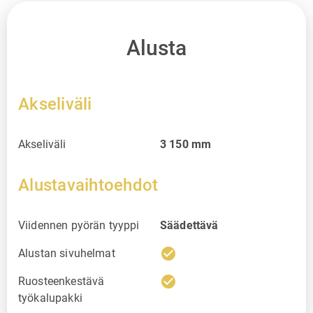
Alusta
Akseliväli
Akseliväli
3 150
mm
Alustavaihtoehdot
Viidennen pyörän tyyppi
Säädettävä
check_circle
Alustan sivuhelmat
check_circle
Ruosteenkestävä
työkalupakki