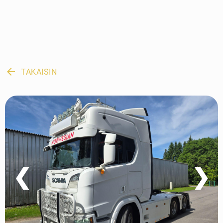
arrow_back
TAKAISIN
❮
❯