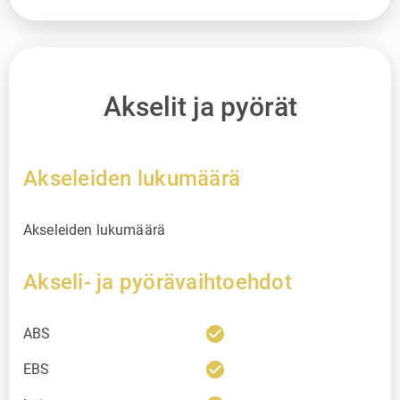
Akselit ja pyörät
Akseleiden lukumäärä
Akseleiden lukumäärä
Akseli- ja pyörävaihtoehdot
check_circle
ABS
check_circle
EBS