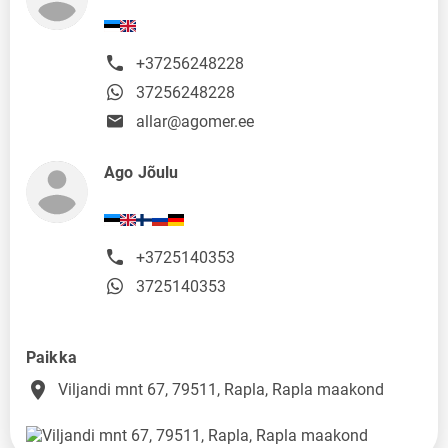
+37256248228
37256248228
allar@agomer.ee
Ago Jõulu
+3725140353
3725140353
Paikka
place
Viljandi mnt 67, 79511, Rapla, Rapla maakond