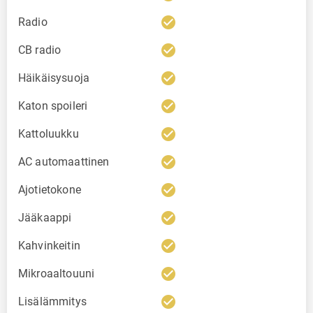
check_circle
Radio
check_circle
CB radio
check_circle
Häikäisysuoja
check_circle
Katon spoileri
check_circle
Kattoluukku
check_circle
AC automaattinen
check_circle
Ajotietokone
check_circle
Jääkaappi
check_circle
Kahvinkeitin
check_circle
Mikroaaltouuni
check_circle
Lisälämmitys