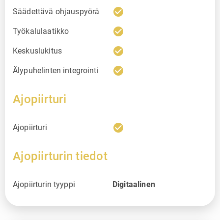
check_circle
Säädettävä ohjauspyörä
check_circle
Työkalulaatikko
check_circle
Keskuslukitus
check_circle
Älypuhelinten integrointi
Ajopiirturi
check_circle
Ajopiirturi
Ajopiirturin tiedot
Ajopiirturin tyyppi
Digitaalinen