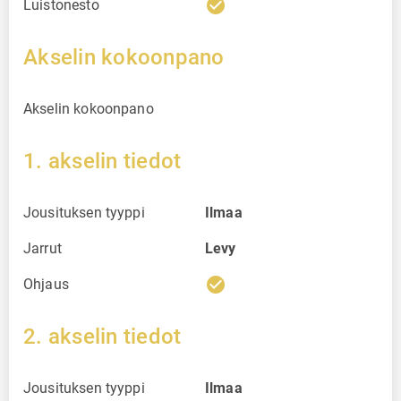
check_circle
Luistonesto
Akselin kokoonpano
Akselin kokoonpano
1. akselin tiedot
Jousituksen tyyppi
Ilmaa
Jarrut
Levy
check_circle
Ohjaus
2. akselin tiedot
Jousituksen tyyppi
Ilmaa