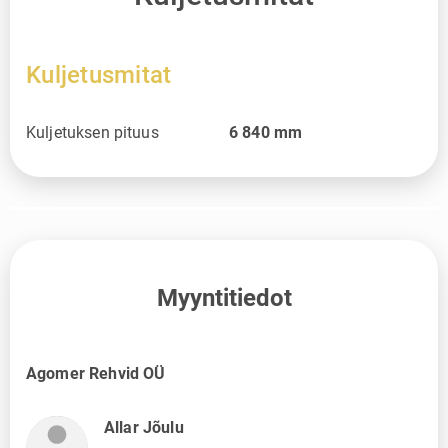
Kuljetusmitat
Kuljetuksen pituus
6 840
mm
Myyntitiedot
Agomer Rehvid OÜ
Allar Jõulu