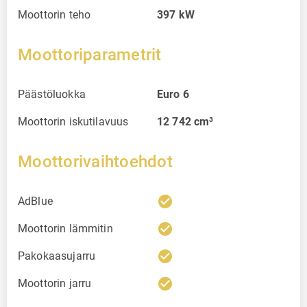
Moottorin teho
397
kW
Moottoriparametrit
Päästöluokka
Euro 6
Moottorin iskutilavuus
12 742
cm³
Moottorivaihtoehdot
check_circle
AdBlue
check_circle
Moottorin lämmitin
check_circle
Pakokaasujarru
check_circle
Moottorin jarru