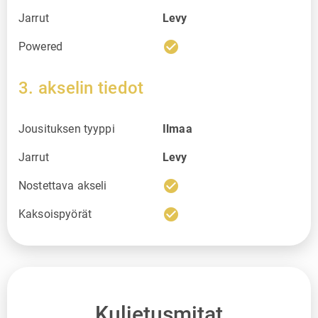
Jarrut
Levy
check_circle
Powered
3. akselin tiedot
Jousituksen tyyppi
Ilmaa
Jarrut
Levy
check_circle
Nostettava akseli
check_circle
Kaksoispyörät
Kuljetusmitat