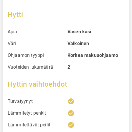
Hytti
Ajaa
Vasen käsi
Väri
Valkoinen
Ohjaamon tyyppi
Korkea makuuohjaamo
Vuoteiden lukumäärä
2
Hyttin vaihtoehdot
check_circle
Turvatyynyt
check_circle
Lämmitetyt penkit
check_circle
Lämmitettävät peilit