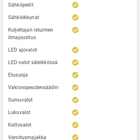
check_circle
Sähköpeilit
check_circle
Sähköikkunat
check_circle
Kuljettajan istuimen
ilmajousitus
check_circle
LED ajovalot
check_circle
LED-valot säleikkössä
check_circle
Etusuoja
check_circle
Vakionopeudensäädin
check_circle
Sumuvalot
check_circle
Lukuvalot
check_circle
Kattovalot
check_circle
Varoitusmajakka