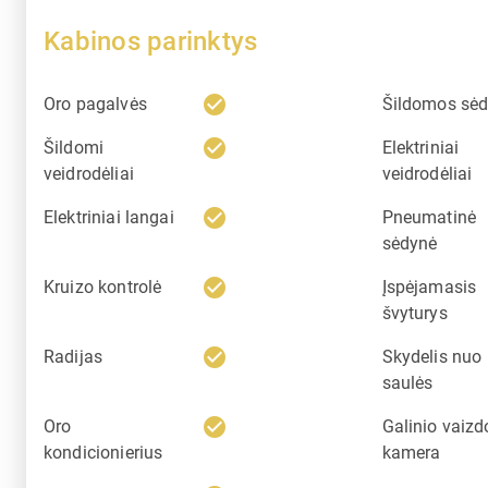
Kabinos parinktys
check_circle
Oro pagalvės
Šildomos sė
check_circle
Šildomi
Elektriniai
veidrodėliai
veidrodėliai
check_circle
Elektriniai langai
Pneumatinė
sėdynė
check_circle
Kruizo kontrolė
Įspėjamasis
švyturys
check_circle
Radijas
Skydelis nuo
saulės
check_circle
Oro
Galinio vaizd
kondicionierius
kamera