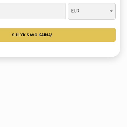
EUR
SIŪLYK SAVO KAINĄ!