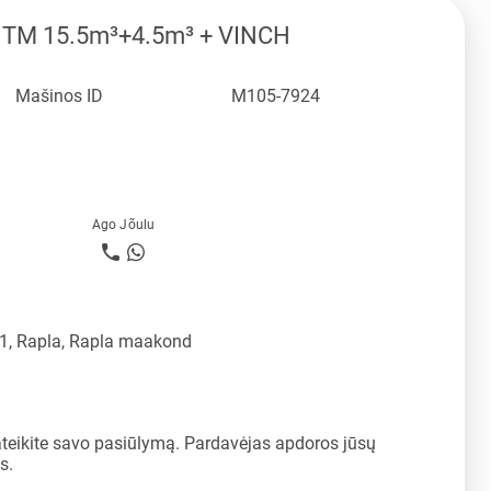
NTM 15.5m³+4.5m³ + VINCH
Mašinos ID
M105-7924
Ago Jõulu
11, Rapla, Rapla maakond
ateikite savo pasiūlymą. Pardavėjas apdoros jūsų
s.