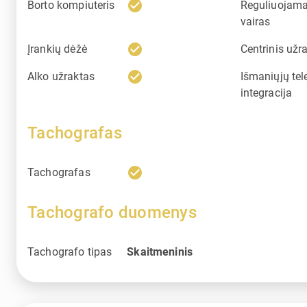
check_circle
Borto kompiuteris
Reguliuojam
vairas
check_circle
Įrankių dėžė
Centrinis užr
check_circle
Alko užraktas
Išmaniųjų tel
integracija
Tachografas
check_circle
Tachografas
Tachografo duomenys
Tachografo tipas
Skaitmeninis