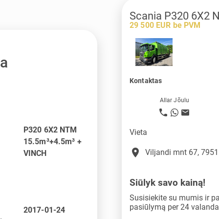
Scania P320 6X2 
29 500 EUR be PVM
ja
Kontaktas
Allar Jõulu
P320 6X2 NTM
Vieta
15.5m³+4.5m³ +
place
Viljandi mnt 67, 795
VINCH
Siūlyk savo kainą!
Susisiekite su mumis ir p
pasiūlymą per 24 valanda
2017-01-24