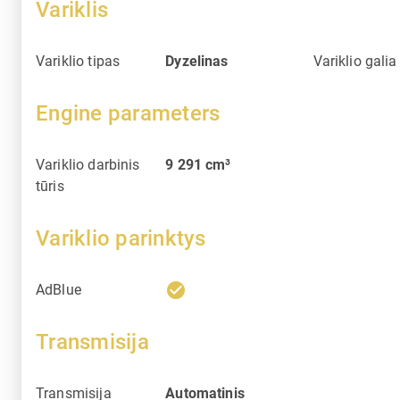
Variklis
Variklio tipas
Dyzelinas
Variklio galia
Engine parameters
Variklio darbinis
9 291
cm³
tūris
Variklio parinktys
check_circle
AdBlue
Transmisija
Transmisija
Automatinis