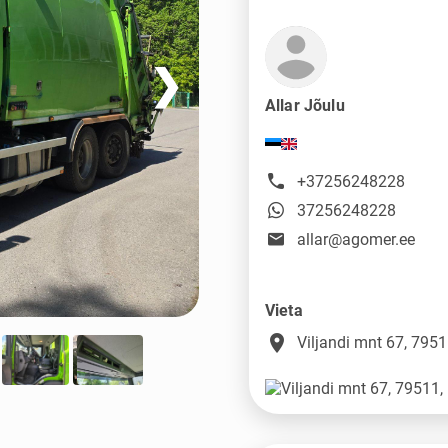
❯
Allar Jõulu
+37256248228
37256248228
allar@agomer.ee
Vieta
place
Viljandi mnt 67, 795