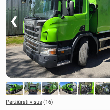
❮
Peržiūrėti visus
(16)