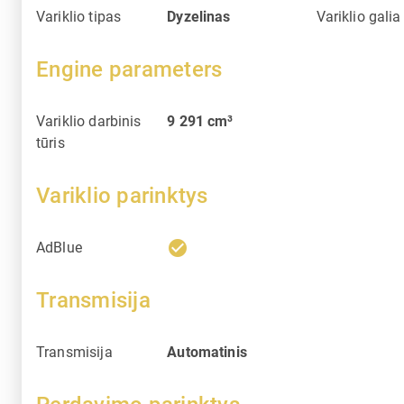
Variklio tipas
Dyzelinas
Variklio galia
Engine parameters
Variklio darbinis
9 291
cm³
tūris
Variklio parinktys
check_circle
AdBlue
Transmisija
Transmisija
Automatinis