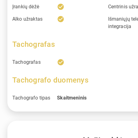
check_circle
Įrankių dėžė
Centrinis užr
check_circle
Alko užraktas
Išmaniųjų tel
integracija
Tachografas
check_circle
Tachografas
Tachografo duomenys
Tachografo tipas
Skaitmeninis