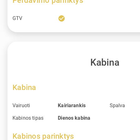
Perdavimo parinktys
check_circle
GTV
Kabina
Kabina
Vairuoti
Kairiarankis
Spalva
Kabinos tipas
Dienos kabina
Kabinos parinktys