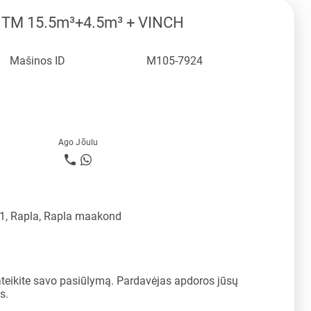
NTM 15.5m³+4.5m³ + VINCH
Mašinos ID
M105-7924
Ago Jõulu
11, Rapla, Rapla maakond
ateikite savo pasiūlymą. Pardavėjas apdoros jūsų
s.