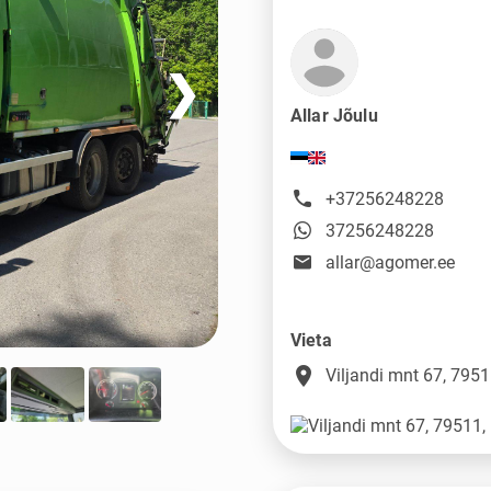
❯
Allar Jõulu
+37256248228
37256248228
allar@agomer.ee
Vieta
place
Viljandi mnt 67, 795