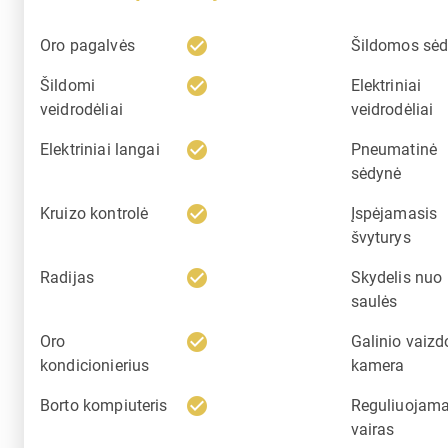
check_circle
Oro pagalvės
Šildomos sė
check_circle
Šildomi
Elektriniai
veidrodėliai
veidrodėliai
check_circle
Elektriniai langai
Pneumatinė
sėdynė
check_circle
Kruizo kontrolė
Įspėjamasis
švyturys
check_circle
Radijas
Skydelis nuo
saulės
check_circle
Oro
Galinio vaizd
kondicionierius
kamera
check_circle
Borto kompiuteris
Reguliuojam
vairas