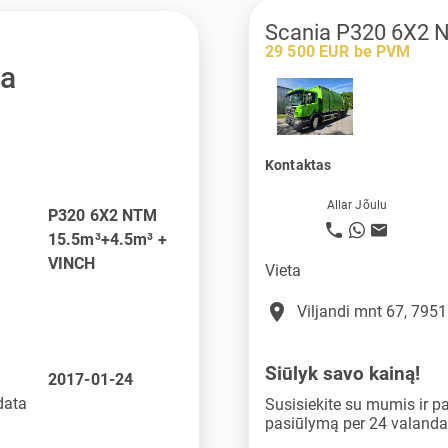
Scania P320 6X2 
29 500 EUR be PVM
ja
Kontaktas
Allar Jõulu
P320 6X2 NTM
15.5m³+4.5m³ +
VINCH
Vieta
place
Viljandi mnt 67, 795
Siūlyk savo kainą!
2017-01-24
data
Susisiekite su mumis ir p
pasiūlymą per 24 valanda