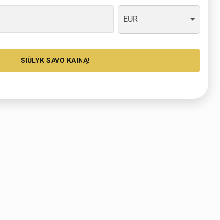
EUR
SIŪLYK SAVO KAINĄ!