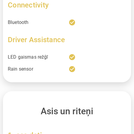
Connectivity
check_circle
Bluetooth
Driver Assistance
check_circle
LED gaismas režģī
check_circle
Rain sensor
Asis un riteņi