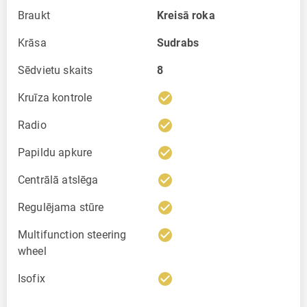
Braukt
Kreisā roka
Krāsa
Sudrabs
Sēdvietu skaits
8
check_circle
Kruīza kontrole
check_circle
Radio
check_circle
Papildu apkure
check_circle
Centrālā atslēga
check_circle
Regulējama stūre
check_circle
Multifunction steering
wheel
check_circle
Isofix