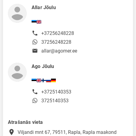
Allar Jõulu
+37256248228
37256248228
allar@agomer.ee
Ago Jõulu
+3725140353
3725140353
Atrašanās vieta
place
Viljandi mnt 67, 79511, Rapla, Rapla maakond