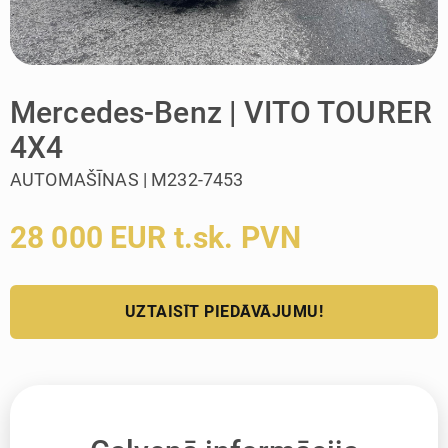
Mercedes-Benz | VITO TOURER
4X4
AUTOMAŠĪNAS | M232-7453
28 000 EUR t.sk. PVN
UZTAISĪT PIEDĀVĀJUMU!