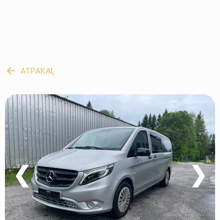
arrow_back
ATPAKAĻ
❮
❯