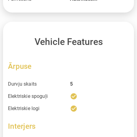
Vehicle Features
Ārpuse
Durvju skaits
5
check_circle
Elektriskie spoguļi
check_circle
Elektriskie logi
Interjers