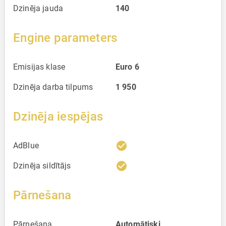
Dzinēja jauda
140
Engine parameters
Emisijas klase
Euro 6
Dzinēja darba tilpums
1 950
Dzinēja iespējas
check_circle
AdBlue
check_circle
Dzinēja sildītājs
Pārnešana
Pārnešana
Automātiski