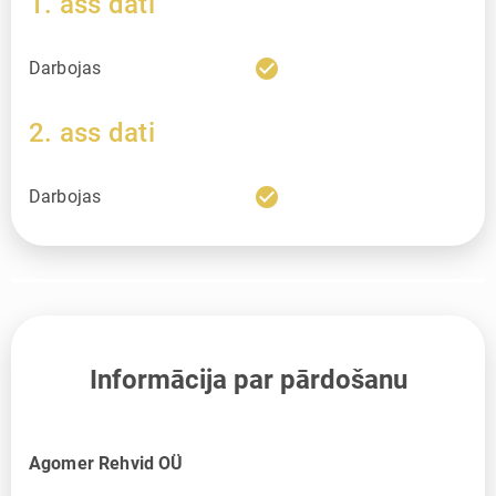
1. ass dati
check_circle
Darbojas
2. ass dati
check_circle
Darbojas
Informācija par pārdošanu
Agomer Rehvid OÜ