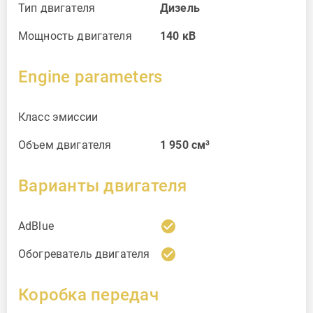
Тип двигателя
Дизель
Мощность двигателя
140
кВ
Engine parameters
Класс эмиссии
Объем двигателя
1 950
см³
Варианты двигателя
check_circle
AdBlue
check_circle
Обогреватель двигателя
Коробка передач