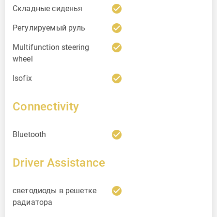
check_circle
Складные сиденья
check_circle
Регулируемый руль
check_circle
Multifunction steering
wheel
check_circle
Isofix
Connectivity
check_circle
Bluetooth
Driver Assistance
check_circle
светодиоды в решетке
радиатора