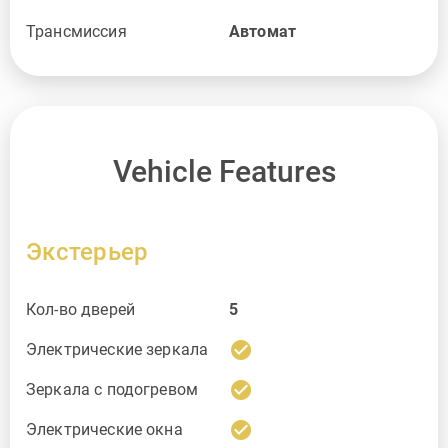
Трансмиссия
Aвтомат
Vehicle Features
Экстерьер
Кол-во дверей
5
check_circle
Электрические зеркала
check_circle
Зеркала с подогревом
check_circle
Электрические окна