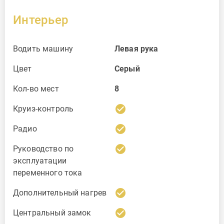
Интерьер
Водить машину
Левая рука
Цвет
Серый
Кол-во мест
8
check_circle
Круиз-контроль
check_circle
Радио
check_circle
Руководство по
эксплуатации
переменного тока
check_circle
Дополнительный нагрев
check_circle
Центральный замок