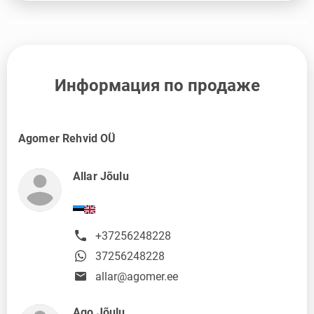
Информация по продаже
Agomer Rehvid OÜ
Allar Jõulu
+37256248228
37256248228
allar@agomer.ee
Ago Jõulu