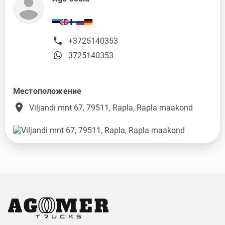
+3725140353
3725140353
Местоположение
place
Viljandi mnt 67, 79511, Rapla, Rapla maakond