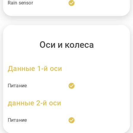
check_circle
Rain sensor
Оси и колеса
Данные 1-й оси
check_circle
Питание
данные 2-й оси
check_circle
Питание